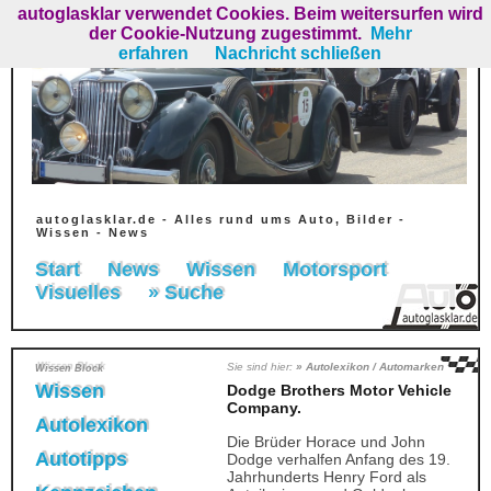
autoglasklar verwendet Cookies. Beim weitersurfen wird
der Cookie-Nutzung zugestimmt.
Mehr
erfahren
Nachricht schließen
autoglasklar.de - Alles rund ums Auto, Bilder -
Wissen - News
Start
News
Wissen
Motorsport
Visuelles
» Suche
Sie sind hier:
» Autolexikon / Automarken
Wissen Block
Wissen
Dodge Brothers Motor Vehicle
Company.
Autolexikon
Die Brüder Horace und John
Autotipps
Dodge verhalfen Anfang des 19.
Jahrhunderts Henry Ford als