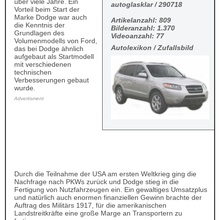
über viele Jahre. Ein
autoglasklar / 290718
Vorteil beim Start der
Marke Dodge war auch
Artikelanzahl: 809
die Kenntnis der
Bilderanzahl: 1.370
Grundlagen des
Videoanzahl: 77
Volumenmodells von Ford,
Autolexikon / Zufallsbild
das bei Dodge ähnlich
aufgebaut als Startmodell
mit verschiedenen
technischen
Verbesserungen gebaut
wurde.
Advertisment
Durch die Teilnahme der USA am ersten Weltkrieg ging die
Nachfrage nach PKWs zurück und Dodge stieg in die
Fertigung von Nutzfahrzeugen ein. Ein gewaltiges Umsatzplus
und natürlich auch enormen finanziellen Gewinn brachte der
Auftrag des Militärs 1917, für die amerikanischen
Landstreitkräfte eine große Marge an Transportern zu