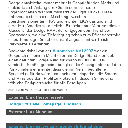
Dodge entwickelte immer mehr ein Gespür für den Markt und
etablierte sich Anfang der 90er in dem bis heute
ungebrochenen Wachstumsmarkt der Light Trucks. Diese
Fahrzeuge stellen eine Mischung zwischen
überdimensionierten PKW und leichten LKW dar und sind
gerade in Amerika sehr beliebt. Ein bekannter Vertreter dieser
Klasse ist der Dodge RAM, der entgegen dem Trend bei
Sportwagen, wo eine Tieferlegung schon zum Pflichtrepertoire
eines Tuners gehört, eher darauf abgestimmt wird, sich
Parkplätze zu erfahren.
Anekdote dabei von der
Automesse AMI 2007
war ein
Gespräch mit einem Mitarbeiter am Dodge Stand, der stolz
einen getunten Dodge RAM für knapp 80.000,00 EUR
vorstellte. Spaßig gemeint, bringt es die Aussage aber auf den
Punkt, indem er meinte, dass die im Preis inbegriffene
Spachtel dafür da wäre, um nach dem einparken die Smarts
und Minis aus dem Profil zu kratzen. In diesem Sinne eine
fröhliche Parkplatzsuche für alle Beteiligten.
Artikel vom 301007 / Last modified 300110
Externer Link Herstellerseite
Dodge Offizielle Homepage [Englisch]
Externer Link Museum
-
Externer Link mit weiterführenden Informationen