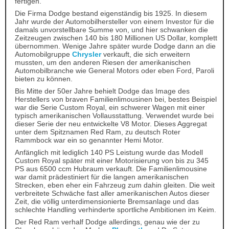
fertigen.
Die Firma Dodge bestand eigenständig bis 1925. In diesem
Jahr wurde der Automobilhersteller von einem Investor für die
damals unvorstellbare Summe von, und hier schwanken die
Zeitzeugen zwischen 140 bis 180 Millionen US Dollar, komplett
übernommen. Wenige Jahre später wurde Dodge dann an die
Automobilgruppe
Chrysler
verkauft, die sich erweitern
mussten, um den anderen Riesen der amerikanischen
Automobilbranche wie General Motors oder eben Ford, Paroli
bieten zu können.
Bis Mitte der 50er Jahre behielt Dodge das Image des
Herstellers von braven Familienlimousinen bei, bestes Beispiel
war die Serie Custom Royal, ein schwerer Wagen mit einer
typisch amerikanischen Vollausstattung. Verwendet wurde bei
dieser Serie der neu entwickelte V8 Motor. Dieses Aggregat
unter dem Spitznamen Red Ram, zu deutsch Roter
Rammbock war ein so genannter Hemi Motor.
Anfänglich mit lediglich 140 PS Leistung wurde das Modell
Custom Royal später mit einer Motorisierung von bis zu 345
PS aus 6500 ccm Hubraum verkauft. Die Familienlimousine
war damit prädestiniert für die langen amerikanischen
Strecken, eben eher ein Fahrzeug zum dahin gleiten. Die weit
verbreitete Schwäche fast aller amerikanischen Autos dieser
Zeit, die völlig unterdimensionierte Bremsanlage und das
schlechte Handling verhinderte sportliche Ambitionen im Keim.
Der Red Ram verhalf Dodge allerdings, genau wie der zu