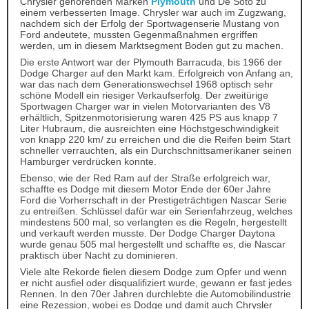
Chrysler gehörenden Marken
Plymouth
und De Soto zu
einem verbesserten Image. Chrysler war auch im Zugzwang,
nachdem sich der Erfolg der Sportwagenserie Mustang von
Ford andeutete, mussten Gegenmaßnahmen ergriffen
werden, um in diesem Marktsegment Boden gut zu machen.
Die erste Antwort war der Plymouth Barracuda, bis 1966 der
Dodge Charger auf den Markt kam. Erfolgreich von Anfang an,
war das nach dem Generationswechsel 1968 optisch sehr
schöne Modell ein riesiger Verkaufserfolg. Der zweitürige
Sportwagen Charger war in vielen Motorvarianten des V8
erhältlich, Spitzenmotorisierung waren 425 PS aus knapp 7
Liter Hubraum, die ausreichten eine Höchstgeschwindigkeit
von knapp 220 km/ zu erreichen und die die Reifen beim Start
schneller verrauchten, als ein Durchschnittsamerikaner seinen
Hamburger verdrücken konnte.
Ebenso, wie der Red Ram auf der Straße erfolgreich war,
schaffte es Dodge mit diesem Motor Ende der 60er Jahre
Ford die Vorherrschaft in der Prestigeträchtigen Nascar Serie
zu entreißen. Schlüssel dafür war ein Serienfahrzeug, welches
mindestens 500 mal, so verlangten es die Regeln, hergestellt
und verkauft werden musste. Der Dodge Charger Daytona
wurde genau 505 mal hergestellt und schaffte es, die Nascar
praktisch über Nacht zu dominieren.
Viele alte Rekorde fielen diesem Dodge zum Opfer und wenn
er nicht ausfiel oder disqualifiziert wurde, gewann er fast jedes
Rennen. In den 70er Jahren durchlebte die Automobilindustrie
eine Rezession, wobei es Dodge und damit auch Chrysler