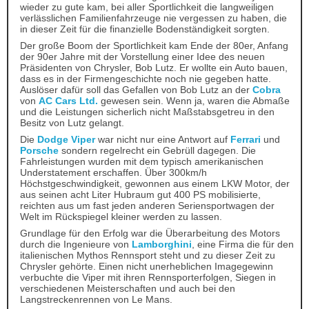
wieder zu gute kam, bei aller Sportlichkeit die langweiligen
verlässlichen Familienfahrzeuge nie vergessen zu haben, die
in dieser Zeit für die finanzielle Bodenständigkeit sorgten.
Der große Boom der Sportlichkeit kam Ende der 80er, Anfang
der 90er Jahre mit der Vorstellung einer Idee des neuen
Präsidenten von Chrysler, Bob Lutz. Er wollte ein Auto bauen,
dass es in der Firmengeschichte noch nie gegeben hatte.
Auslöser dafür soll das Gefallen von Bob Lutz an der
Cobra
von
AC Cars Ltd.
gewesen sein. Wenn ja, waren die Abmaße
und die Leistungen sicherlich nicht Maßstabsgetreu in den
Besitz von Lutz gelangt.
Die
Dodge Viper
war nicht nur eine Antwort auf
Ferrari
und
Porsche
sondern regelrecht ein Gebrüll dagegen. Die
Fahrleistungen wurden mit dem typisch amerikanischen
Understatement erschaffen. Über 300km/h
Höchstgeschwindigkeit, gewonnen aus einem LKW Motor, der
aus seinen acht Liter Hubraum gut 400 PS mobilisierte,
reichten aus um fast jeden anderen Seriensportwagen der
Welt im Rückspiegel kleiner werden zu lassen.
Grundlage für den Erfolg war die Überarbeitung des Motors
durch die Ingenieure von
Lamborghini
, eine Firma die für den
italienischen Mythos Rennsport steht und zu dieser Zeit zu
Chrysler gehörte. Einen nicht unerheblichen Imagegewinn
verbuchte die Viper mit ihren Rennsporterfolgen, Siegen in
verschiedenen Meisterschaften und auch bei den
Langstreckenrennen von Le Mans.