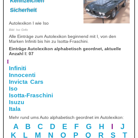
Kennzeichen
Sicherheit
Autolexikon I wie Iso
Bild: Iso Grifo
Alle Einträge zum Autolexikon beginnend mit I, von den
Marken Infiniti bis hin zu Isotta-Fraschini.
Einträge Autolexikon alphabetisch geordnet, aktuelle
Anzahl I: 07
I
Infiniti
Innocenti
Invicta Cars
Iso
Isotta-Fraschini
Isuzu
Itala
Mehr rund ums Auto alphabetisch geordnet im Autolexikon:
A
B
C
D
E
F
G
H
I
J
K
L
M
N
O
P
Q
R
S
T