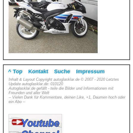
^ Top
Kontakt
Suche
Impressum
Inhalt & Layout Copyright autoglasklar.de © 2007 - 2020 Letztes
Update autoglasklar.de: 010120
Autoglasklar.de gefällt - teile die Bilder und Informationen mit
Freunden und aller Welt
-- Vielen Dank für Kommentare, deinen Like, +1, Daumen hoch oder
ein Abo --