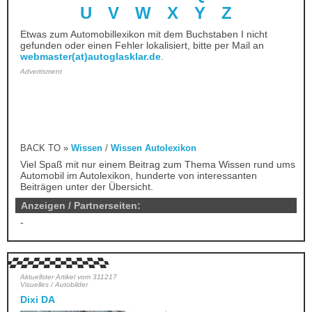
U
V
W
X
Y
Z
Etwas zum Automobillexikon mit dem Buchstaben I nicht
gefunden oder einen Fehler lokalisiert, bitte per Mail an
webmaster(at)autoglasklar.de
.
Advertisment
BACK TO »
Wissen
/
Wissen Autolexikon
Viel Spaß mit nur einem Beitrag zum Thema Wissen rund ums
Automobil im Autolexikon, hunderte von interessanten
Beiträgen unter der Übersicht.
Anzeigen / Partnerseiten:
-
Aktuellster Artikel vom 311217
Visuelles / Autobilder
Dixi DA