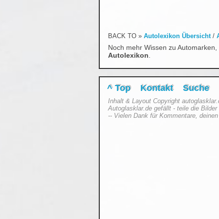
BACK TO »
Autolexikon Übersicht
/
Noch mehr Wissen zu Automarken, 
Autolexikon
.
^ Top
Kontakt
Suche
Inhalt & Layout Copyright autoglasklar
Autoglasklar.de gefällt - teile die Bild
-- Vielen Dank für Kommentare, deinen