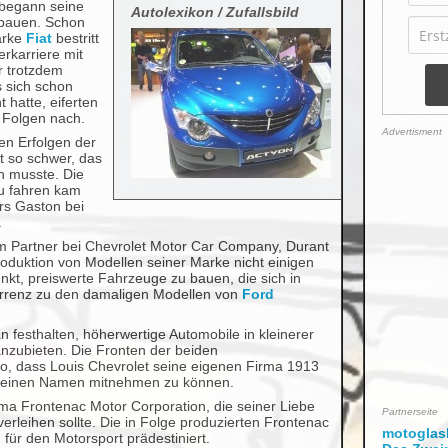
 begann seine
Autolexikon / Zufallsbild
bauen. Schon
Marke
Fiat
bestritt
erkarriere mit
r trotzdem
s sich schon
hatte, eiferten
n Folgen nach.
Advertisment
en Erfolgen der
t so schwer, das
n musste. Die
u fahren kam
rs Gaston bei
.
em Partner bei Chevrolet Motor Car Company, Durant
roduktion von Modellen seiner Marke nicht einigen
nkt, preiswerte Fahrzeuge zu bauen, die sich in
urrenz zu den damaligen Modellen von
Ford
n festhalten, höherwertige Automobile in kleinerer
nzubieten. Die Fronten der beiden
so, dass Louis Chevrolet seine eigenen Firma 1913
s seinen Namen mitnehmen zu können.
rma Frontenac Motor Corporation, die seiner Liebe
Partnerseite
leihen sollte. Die in Folge produzierten Frontenac
motoglask
für den Motorsport prädestiniert.