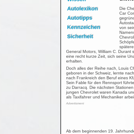
Autolexikon
Die Che
Car Co
Autotipps
gegründ
Autosta
Kennzeichen
von se
Namens
Sicherheit
Chevro
Schöpf
später
General Motors, William C. Durant s
eine recht kurze Zeit, sich seine U
erhalten.
Doch alles der Reihe nach, Louis C
geboren in der Schweiz, lernte na
nach Frankreich den Beruf eines Kf
Sein Fable für den Rennsport führte
zu Darracq. Die nächsten Statione
jungen Chevrolet waren Kanada und
als Taxifahrer und Mechaniker arbei
Advertisment
Ab dem beginnenden 19. Jahrhunder