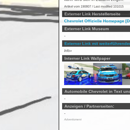
Artikel vom 190807 / Last modified 101015
Externer Link Herstellerseite
Chevrolet Offizielle Homepage [
Externer Link Museum
-
Externer Link mit weiterführend
Info»
Interner Link Wallpaper
Automobile Chevrolet in Text und
-
Anzeigen / Partnerseiten:
-
Advertisment