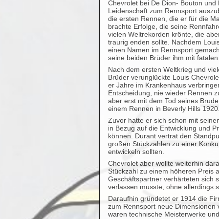
Chevrolet bei De Dion- Bouton und
Leidenschaft zum Rennsport auszu
die ersten Rennen, die er für die 
brachte Erfolge, die seine Rennfahr
vielen Weltrekorden krönte, die abe
traurig enden sollte. Nachdem Loui
einen Namen im Rennsport gemacht 
seine beiden Brüder ihm mit fatale
Nach dem ersten Weltkrieg und viel
Brüder verunglückte Louis Chevrole
er Jahre im Krankenhaus verbringe
Entscheidung, nie wieder Rennen z
aber erst mit dem Tod seines Brude
einem Rennen in Beverly Hills 1920
Zuvor hatte er sich schon mit sein
in Bezug auf die Entwicklung und P
können. Durant vertrat den Standpu
großen Stückzahlen zu einer Konk
entwickeln sollten.
Chevrolet aber wollte weiterhin dara
Stückzahl zu einem höheren Preis a
Geschäftspartner verhärteten sich 
verlassen musste, ohne allerding
Daraufhin gründetet er 1914 die Fi
zum Rennsport neue Dimensionen ver
waren technische Meisterwerke und 