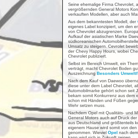
Seine ehemalige Firma Chevrolet, ab
vergrößernden General Motors Konz
verkauften Modellen, aber auch Ma
Aus dem bekanntesten Modell, der
eigenes Label konzipiert, um den e
von Chevrolet abzugrenzen. Europaw
Aufkauf der asiatischen Marke Dae
südkoreanischen Automobilherstelle
Umsatz zu steigern. Cevrolet bewirb
der Chevy Happy Hours, wobei Che
Chevrolet publiziert.
Selbst im Bereich Umwelt, ein Them
verträgt, macht Chevrolet Boden gu
Auszeichnung
Besonders Umweltf
Nach dem Kauf von Daewoo übernah
diese unter dem Label Chevrolet, a
Automobilmarke gehört schon seit
bekam somit Konkurrenz aus dem e
schon mit Händen und Füßen gegen 
Wehr setzen muss.
Nachdem Opel mit Qualitäts- und Mo
General Motors auch auf Druck der 
aus Deutschland und größtenteils k
eigenem Hause wird somit von den
genommen. Wieviel
Opel
nach dem 
kann wird sich in Zukunft zeigen.