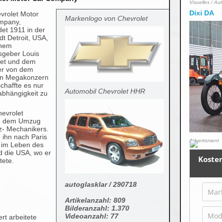
Visuelles / Au
Dixi DA
vrolet Motor
Markenlogo von Chevrolet
mpany,
et 1911 in der
dt Detroit, USA,
inem
geber Louis
let und dem
er von dem
en Megakonzern
chaffte es nur
Automobil Chevrolet HHR
nabhängigkeit zu
hevrolet
ch dem Umzug
z- Mechanikers.
 ihn nach Paris
Advertisment
n im Leben des
 die USA, wo er
tete.
autoglasklar / 290718
Artikelanzahl: 809
Bilderanzahl: 1.370
Videoanzahl: 77
t arbeitete