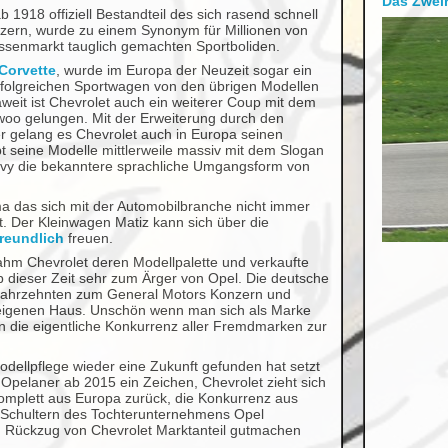
Das Zweir
 1918 offiziell Bestandteil des sich rasend schnell
ern, wurde zu einem Synonym für Millionen von
ssenmarkt tauglich gemachten Sportboliden.
Corvette
, wurde im Europa der Neuzeit sogar ein
rfolgreichen Sportwagen von den übrigen Modellen
eit ist Chevrolet auch ein weiterer Coup mit dem
woo gelungen. Mit der Erweiterung durch den
r gelang es Chevrolet auch in Europa seinen
t seine Modelle mittlerweile massiv mit dem Slogan
vy die bekanntere sprachliche Umgangsform von
a das sich mit der Automobilbranche nicht immer
t. Der Kleinwagen Matiz kann sich über die
reundlich
freuen.
m Chevrolet deren Modellpalette und verkaufte
b dieser Zeit sehr zum Ärger von Opel. Die deutsche
 Jahrzehnten zum General Motors Konzern und
igenen Haus. Unschön wenn man sich als Marke
die eigentliche Konkurrenz aller Fremdmarken zur
dellpflege wieder eine Zukunft gefunden hat setzt
Opelaner ab 2015 ein Zeichen, Chevrolet zieht sich
omplett aus Europa zurück, die Konkurrenz aus
 Schultern des Tochterunternehmens Opel
Rückzug von Chevrolet Marktanteil gutmachen