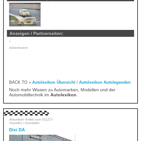
Anzeigen / Partnerseiten:
-
Advertisment
BACK TO »
Autolexikon Übersicht
/
Autolexikon Autolegenden
Noch mehr Wissen zu Automarken, Modellen und der
Automobiltechnik im
Autolexikon
.
Aktuellster Artikel vom 311217
Visuelles / Autobilder
Dixi DA