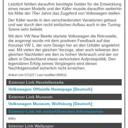
Letztlich fehlten daraufhin benötigte Gelder für die Entwicklung
eines neuen Modells und der Käfer musste daraufhin weiterhin
bis Mitte der 70er Jahre das Zugpferd von Volkswagen stellen.
Der Käfer wurde in den verschiedensten Variationen gebaut
und war durch den recht einfachen Aufbau auch in der Tuning-
Szene sehr beliebt.
Mit dem VW New Beetle startete Volkswagen die Retrowelle,
die angeregt wurde mit dem positiven Feedback auf das
Konzept VW 1, der vom Design her an den Urkäfer angelehnt
war. Mit vielen der gleichen Vorzüge, aber auch teilweise den
gleichen Nachteilen wie den zu hohen Verbrauch und der vor
allem in Deutschland etwas verkorksten Aufpreispolitik. Den
legendären Erfolg seines Vorgängers wird dieses
Nachfolgemodell sicherlich nicht erreichen.
Artikel vom 071107 / Last modified 090612
Externer Link Herstellerseite
Volkswagen Offizielle Homepage [Deutsch]
Externer Link Museum
Volkswagen Museum, Wolfsburg [Deutsch]
Externer Link mit weiterführenden Informationen
Info»
Interner Link Wallpaper