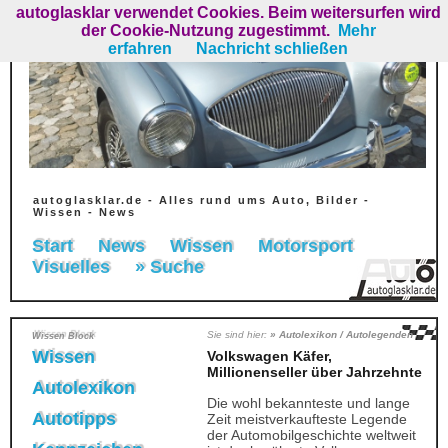
autoglasklar verwendet Cookies. Beim weitersurfen wird
der Cookie-Nutzung zugestimmt.
Mehr
erfahren
Nachricht schließen
autoglasklar.de - Alles rund ums Auto, Bilder -
Wissen - News
Start
News
Wissen
Motorsport
Visuelles
» Suche
Sie sind hier:
» Autolexikon / Autolegenden
Wissen Block
Wissen
Volkswagen Käfer,
Millionenseller über Jahrzehnte
Autolexikon
Die wohl bekannteste und lange
Autotipps
Zeit meistverkaufteste Legende
der Automobilgeschichte weltweit