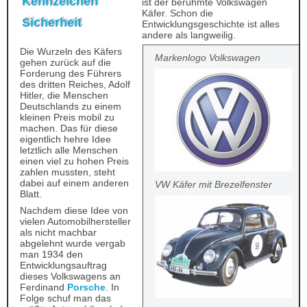
Kennzeichen
ist der berühmte Volkswagen
Käfer. Schon die
Sicherheit
Entwicklungsgeschichte ist alles
andere als langweilig.
Die Wurzeln des Käfers
Markenlogo Volkswagen
gehen zurück auf die
Forderung des Führers
des dritten Reiches, Adolf
Hitler, die Menschen
Deutschlands zu einem
kleinen Preis mobil zu
machen. Das für diese
eigentlich hehre Idee
letztlich alle Menschen
einen viel zu hohen Preis
zahlen mussten, steht
dabei auf einem anderen
VW Käfer mit Brezelfenster
Blatt.
Nachdem diese Idee von
vielen Automobilhersteller
als nicht machbar
abgelehnt wurde vergab
man 1934 den
Entwicklungsauftrag
dieses Volkswagens an
Ferdinand
Porsche
. In
Folge schuf man das