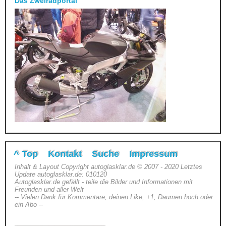
Das Zweiradportal
^ Top
Kontakt
Suche
Impressum
Inhalt & Layout Copyright autoglasklar.de © 2007 - 2020 Letztes
Update autoglasklar.de: 010120
Autoglasklar.de gefällt - teile die Bilder und Informationen mit
Freunden und aller Welt
-- Vielen Dank für Kommentare, deinen Like, +1, Daumen hoch oder
ein Abo --