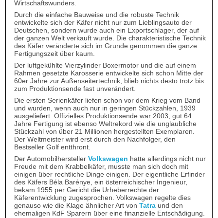
Wirtschaftswunders.
Durch die einfache Bauweise und die robuste Technik
entwickelte sich der Käfer nicht nur zum Lieblingsauto der
Deutschen, sondern wurde auch ein Exportschlager, der auf
der ganzen Welt verkauft wurde. Die charakteristische Technik
des Käfer veränderte sich im Grunde genommen die ganze
Fertigungszeit über kaum.
Der luftgekühlte Vierzylinder Boxermotor und die auf einem
Rahmen gesetzte Karosserie entwickelte sich schon Mitte der
60er Jahre zur Außenseitertechnik, blieb nichts desto trotz bis
zum Produktionsende fast unverändert.
Die ersten Serienkäfer liefen schon vor dem Krieg vom Band
und wurden, wenn auch nur in geringen Stückzahlen, 1939
ausgeliefert. Offizielles Produktionsende war 2003, gut 64
Jahre Fertigung ist ebenso Weltrekord wie die unglaubliche
Stückzahl von über 21 Millionen hergestellten Exemplaren.
Der Weltmeister wird erst durch den Nachfolger, den
Bestseller Golf entthront.
Der Automobilhersteller
Volkswagen
hatte allerdings nicht nur
Freude mit dem Krabbelkäfer, musste man sich doch mit
einigen über rechtliche Dinge einigen. Der eigentliche Erfinder
des Käfers Béla Barénye, ein österreichischer Ingenieur,
bekam 1955 per Gericht die Urheberrechte der
Käferentwicklung zugesprochen. Volkswagen regelte dies
genauso wie die Klage ähnlicher Art von
Tatra
und den
ehemaligen KdF Sparern über eine finanzielle Entschädigung.