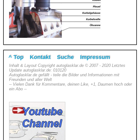
^ Top
Kontakt
Suche
Impressum
Inhalt & Layout Copyright autoglasklar.de © 2007 - 2020 Letztes
Update autoglasklar.de: 010120
Autoglasklar.de gefällt - teile die Bilder und Informationen mit
Freunden und aller Welt
-- Vielen Dank für Kommentare, deinen Like, +1, Daumen hoch oder
ein Abo --