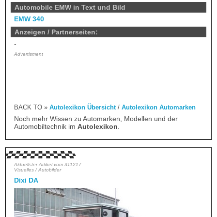
Automobile EMW in Text und Bild
EMW 340
Anzeigen / Partnerseiten:
-
Advertisment
BACK TO »
Autolexikon Übersicht
/
Autolexikon Automarken
Noch mehr Wissen zu Automarken, Modellen und der
Automobiltechnik im
Autolexikon
.
Aktuellster Artikel vom 311217
Visuelles / Autobilder
Dixi DA