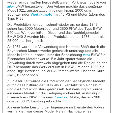
wieder einigermaßen hergestellt waren, Vorkriegsmodelle von
BMW herzustellen. Den Anfang machte das zweitürige
Info»
Modell 321, ausgestattet mit einem knapp 2000 ccm
Sechszylinder
Viertaktmotor
mit 45 PS und Motorrädern des
Typs R 35.
Die Produktion lief recht schnell wieder an, so dass 1948
schon fast 3000 Motorräder und 2500 PKW des Typs BMW
340 das Werk verließen. Dieser und das Nachfolgemodell
BMW 340-2 wurden bis zum Produktionsende 1956 mehr als
25.000 mal hergestellt.
Ab 1951 wurde die Verwendung des Namens BMW durch die
Bayerischen Motorenwerke gerichtlich untersagt und alle
Modelle liefen nur noch unter der Bezeichnung
EMW für
Info»
Eisenacher Motorenwerke. Ein Jahr später wurde die
Verwaltung durch Awtowelo abgegeben und die Regierung der
DDR benannte das Werk erst um in EMW, um dann 1953 die
endgültige Bezeichnung VEB Automobilwerke Eisenach, kurz
AWE, zu benennen.
Zu dieser Zeit wurde die Produktion der Sechzylinder Modelle
durch das Politbüro der DDR als zu kapitalistisch eingestuft
und die Produktion stark gedrosselt. Auf Weisung hin wurde
ein neues Modell für die Fertigung vorbereitet, erstmalig in
Eisenach ein PKW mit einem
Zweitakt
Motor, der aus 900
ccm ca. 30 PS Leistung erbrachte.
Als eine hohe Leistung der Ingenieure im Dienste des Volkes
vermarktet, war dieses Modell F9 ein Nachbau eines