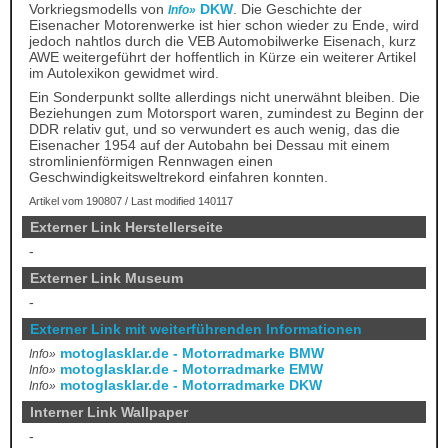
Vorkriegsmodells von
DKW
. Die Geschichte der
Info»
Eisenacher Motorenwerke ist hier schon wieder zu Ende, wird
jedoch nahtlos durch die VEB Automobilwerke Eisenach, kurz
AWE weitergeführt der hoffentlich in Kürze ein weiterer Artikel
im Autolexikon gewidmet wird.
Ein Sonderpunkt sollte allerdings nicht unerwähnt bleiben. Die
Beziehungen zum Motorsport waren, zumindest zu Beginn der
DDR relativ gut, und so verwundert es auch wenig, das die
Eisenacher 1954 auf der Autobahn bei Dessau mit einem
stromlinienförmigen Rennwagen einen
Geschwindigkeitsweltrekord einfahren konnten.
Artikel vom 190807 / Last modified 140117
Externer Link Herstellerseite
-
Externer Link Museum
-
Externer Link mit weiterführenden Informationen
motoglasklar.de - Motorradmarke BMW
Info»
motoglasklar.de - Motorradmarke EMW
Info»
motoglasklar.de - Motorradmarke DKW
Info»
Interner Link Wallpaper
-