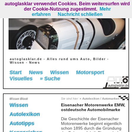
autoglasklar verwendet Cookies. Beim weitersurfen wird
der Cookie-Nutzung zugestimmt.
Mehr
erfahren
Nachricht schließen
autoglasklar.de - Alles rund ums Auto, Bilder -
Wissen - News
Start
News
Wissen
Motorsport
Visuelles
» Suche
Sie sind hier:
» Autolexikon / Automarken
Wissen Block
Wissen
Eisenacher Motorenwerke EMW,
ostdeutsche Automobilmarke
Autolexikon
Die Geschichte der Eisenacher
Autotipps
Motorenwerke beginnt eigentlich
schon 1895 durch die Gründung