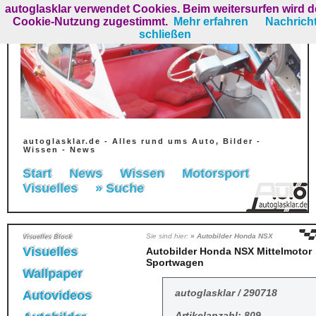
autoglasklar verwendet Cookies. Beim weitersurfen wird d
Cookie-Nutzung zugestimmt.
Mehr erfahren
Nachrich
schließen
autoglasklar.de - Alles rund ums Auto, Bilder -
Wissen - News
Start
News
Wissen
Motorsport
Visuelles
» Suche
Sie sind hier:
» Autobilder Honda NSX
Visuelles Block
Visuelles
Autobilder Honda NSX Mittelmotor
Sportwagen
Wallpaper
autoglasklar / 290718
Autovideos
Artikelanzahl: 809