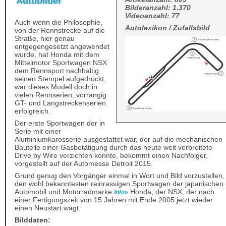
Autobilder
Bilderanzahl: 1.370
Videoanzahl: 77
Auch wenn die Philosophie,
Autolexikon / Zufallsbild
von der Rennstrecke auf die
Straße, hier genau
entgegengesetzt angewendet
wurde, hat Honda mit dem
Mittelmotor Sportwagen NSX
dem Rennsport nachhaltig
seinen Stempel aufgedrückt,
war dieses Modell doch in
vielen Rennserien, vorrangig
GT- und Langstreckenserien
erfolgreich.
Der erste Sportwagen der in
Serie mit einer
Aluminiumkarosserie ausgestattet war, der auf die mechanischen
Bauteile einer Gasbetätigung durch das heute weit verbreitete
Drive by Wire verzichten konnte, bekommt einen Nachfolger,
vorgestellt auf der Automesse Detroit 2015.
Grund genug den Vorgänger einmal in Wort und Bild vorzustellen,
den wohl bekanntesten reinrassigen Sportwagen der japanischen
Automobil und Motorradmarke
Honda, der NSX, der nach
Info»
einer Fertigungszeit von 15 Jahren mit Ende 2005 jetzt wieder
einen Neustart wagt.
Bilddaten: