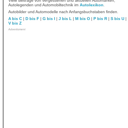
Viele Beiträge von vergessenen und aktuellen Automarken,
Autolegenden und Automobiltechnik im
Autolexikon
.
Autobilder und Automodelle nach Anfangsbuchstaben finden.
A bis C
|
D bis F
|
G bis I
|
J bis L
|
M bis O
|
P bis R
|
S bis U
|
V bis Z
Advertisment