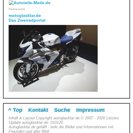
Partnerseite
motoglasklar.de
Das Zweiradportal
^ Top
Kontakt
Suche
Impressum
Inhalt & Layout Copyright autoglasklar.de © 2007 - 2020 Letztes
Update autoglasklar.de: 010120
Autoglasklar.de gefällt - teile die Bilder und Informationen mit
Freunden und aller Welt