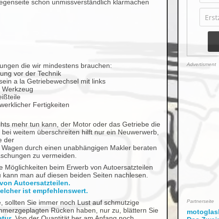
egenseite schon unmissverständlich klarmachen
Advertisment
zungen die wir mindestens brauchen:
ung vor der Technik
sein a la Getriebewechsel mit links
s Werkzeug
ißteile
erklicher Fertigkeiten
hts mehr tun kann, der Motor oder das Getriebe die
bei weitem überschreiten hilft nur ein Neuwerwerb,
e der
 Wagen durch einen unabhängigen Makler beraten
aschungen zu vermeiden.
le Möglichkeiten beim Erwerb von Autoersatzteilen
u kann man auf diesen beiden Seiten nachlesen.
von Autoersatzteilen.
elcher ist empfehlenswert.
Partnerseite
 sollten Sie immer noch Lust auf schmutzige
hmerzgeplagten Rücken haben, nur zu, blättern Sie
motoglask
atur
. Von der Quantität her am Anfang noch