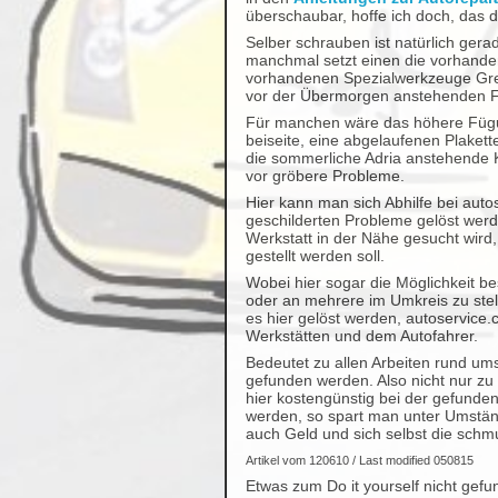
überschaubar, hoffe ich doch, das di
Selber schrauben ist natürlich gera
manchmal setzt einen die vorhanden
vorhandenen Spezialwerkzeuge Gren
vor der Übermorgen anstehenden Fa
Für manchen wäre das höhere Fügu
beiseite, eine abgelaufenen Plakett
die sommerliche Adria anstehende 
vor gröbere Probleme.
Hier kann man sich Abhilfe bei auto
geschilderten Probleme gelöst werd
Werkstatt in der Nähe gesucht wird
gestellt werden soll.
Wobei hier sogar die Möglichkeit bes
oder an mehrere im Umkreis zu ste
es hier gelöst werden, autoservice.
Werkstätten und dem Autofahrer.
Bedeutet zu allen Arbeiten rund um
gefunden werden. Also nicht nur zu
hier kostengünstig bei der gefunde
werden, so spart man unter Umständ
auch Geld und sich selbst die schm
Artikel vom 120610 / Last modified 050815
Etwas zum Do it yourself nicht gefun