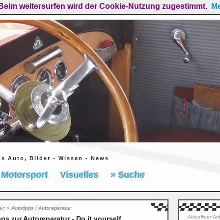
Beim weitersurfen wird der Cookie-Nutzung zugestimmt.
Me
ms Auto, Bilder - Wissen - News
Motorsport
Visuelles
» Suche
ier:
» Autotipps / Autoreparatur
Aktuellster Ar
ps zur Autoreparatur - Do it yourself