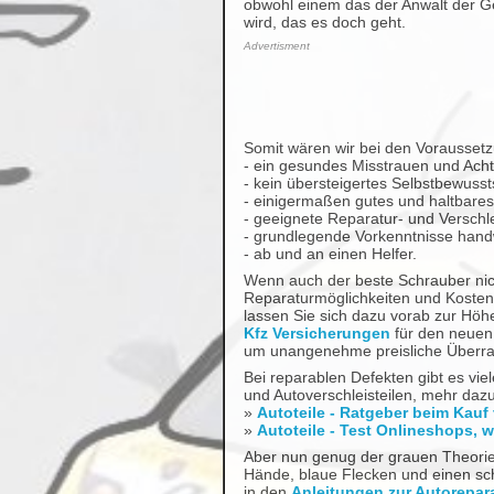
obwohl einem das der Anwalt der G
wird, das es doch geht.
Advertisment
Somit wären wir bei den Vorausset
- ein gesundes Misstrauen und Acht
- kein übersteigertes Selbstbewusst
- einigermaßen gutes und haltbare
- geeignete Reparatur- und Verschle
- grundlegende Vorkenntnisse handw
- ab und an einen Helfer.
Wenn auch der beste Schrauber nic
Reparaturmöglichkeiten und Kosten 
lassen Sie sich dazu vorab zur Höh
Kfz Versicherungen
für den neuen
um unangenehme preisliche Überr
Bei reparablen Defekten gibt es vie
und Autoverschleisteilen, mehr daz
»
Autoteile - Ratgeber beim Kauf 
»
Autoteile - Test Onlineshops, w
Aber nun genug der grauen Theorie,
Hände, blaue Flecken und einen sc
in den
Anleitungen zur Autorepar