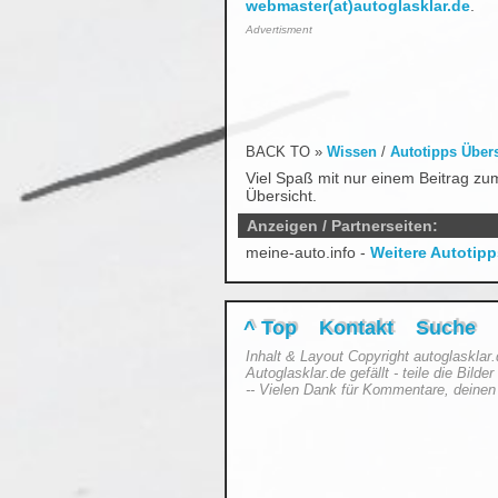
webmaster(at)autoglasklar.de
.
Advertisment
BACK TO »
Wissen
/
Autotipps Über
Viel Spaß mit nur einem Beitrag zu
Übersicht.
Anzeigen / Partnerseiten:
meine-auto.info -
Weitere Autotipp
^ Top
Kontakt
Suche
Inhalt & Layout Copyright autoglasklar
Autoglasklar.de gefällt - teile die Bild
-- Vielen Dank für Kommentare, deinen