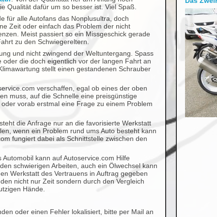
Das Zweir
e Qualität dafür um so besser ist. Viel Spaß.
de für alle Autofans das Nonplusultra, doch
e Zeit oder einfach das Problem der nicht
zen. Meist passiert so ein Missgeschick gerade
hrt zu den Schwiegereltern.
ng und nicht zwingend der Weltuntergang. Spass
e oder die doch eigentlich vor der langen Fahrt an
Klimawartung stellt einen gestandenen Schrauber
service.com verschaffen, egal ob eines der oben
en muss, auf die Schnelle eine preisgünstige
, oder vorab erstmal eine Frage zu einem Problem
teht die Anfrage nur an die favorisierte Werkstatt
llen, wenn ein Problem rund ums Auto besteht kann
com fungiert dabei als Schnittstelle zwischen den
s Automobil kann auf Autoservice.com Hilfe
 den schwierigen Arbeiten, auch ein Ölwechsel kann
nen Werkstatt des Vertrauens in Auftrag gegeben
en nicht nur Zeit sondern durch den Vergleich
utzigen Hände.
den oder einen Fehler lokalisiert, bitte per Mail an