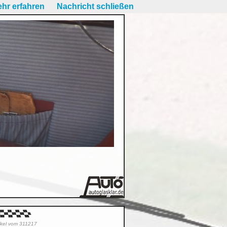
hr erfahren
Nachricht schließen
tikel vom 311217