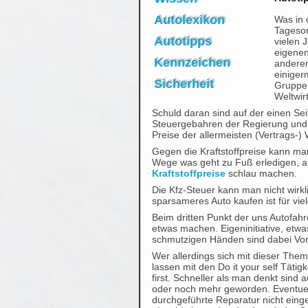
Autolexikon
Was in 
Tagesor
Autotipps
vielen
eigenen
Kennzeichen
anderen
einiger
Sicherheit
Gruppe,
Weltwir
Schuld daran sind auf der einen Seit
Steuergebahren der Regierung und 
Preise der allermeisten (Vertrags-) 
Gegen die Kraftstoffpreise kann man
Wege was geht zu Fuß erledigen, a
Kraftstoffpreise
schlau machen.
Die Kfz-Steuer kann man nicht wirkl
sparsameres Auto kaufen ist für vie
Beim dritten Punkt der uns Autofa
etwas machen. Eigeninitiative, etwa
schmutzigen Händen sind dabei Vo
Wer allerdings sich mit dieser Thema
lassen mit den Do it your self Täti
first. Schneller als man denkt sin
oder noch mehr geworden. Eventu
durchgeführte Reparatur nicht ein