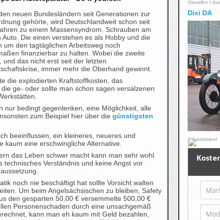
Visuelles / Au
Dixi DA
den neuen Bundesländern seit Generationen zur
dnung gehörte, wird Deutschlandweit schon seit
 Jahren zu einem Massensyndrom. Schrauben am
 Auto. Die einen verstehen es als Hobby und die
 um den tagtäglichen Arbeitsweg noch
maßen finanzierbar zu halten. Wobei die zweite
 und das nicht erst seit der letzten
tschaftskrise, immer mehr die Oberhand gewinnt.
e die explodierten Kraftstoffkosten, das
die ge- oder sollte man schon sagen versalzenen
Werkstätten.
 nur bedingt gegenlenken, eine Möglichkeit, alle
nsonsten zum Beispiel hier über die
günstigsten
ich beeinflussen, ein kleineres, neueres und
Advertisment
le kaum eine erschwingliche Alternative.
hrern das Leben schwer macht kann man sehr wohl
s technisches Verständnis und keine Angst vor
raussetzung.
tik noch nie beschäftigt hat sollte Vorsicht walten
gkeiten. Um beim Angelsächsischen zu bleiben, Safety
d aus den gesparten 50,00 € versemmelte 500,00 €
ellen Personenschaden durch eine unsachgemäß
gerechnet, kann man eh kaum mit Geld bezahlen,