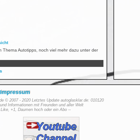
sicht
m Thema Autotipps, noch viel mehr dazu unter der
s
Impressum
.de © 2007 - 2020 Letztes Update autoglasklar.de: 010120
er und Informationen mit Freunden und aller Welt
 Like, +1, Daumen hoch oder ein Abo --