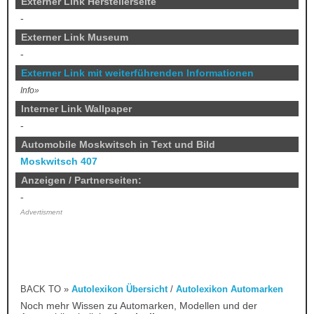
Externer Link Herstellerseite
-
Externer Link Museum
-
Externer Link mit weiterführenden Informationen
Info»
Interner Link Wallpaper
-
Automobile Moskwitsch in Text und Bild
Moskwitsch 407
Anzeigen / Partnerseiten:
-
Advertisment
BACK TO »
Autolexikon Übersicht
/
Autolexikon Automarken
Noch mehr Wissen zu Automarken, Modellen und der