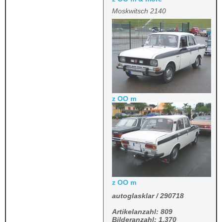
Moskwitsch 2140
z OO m
z OO m
autoglasklar / 290718
Artikelanzahl: 809
Bilderanzahl: 1.370