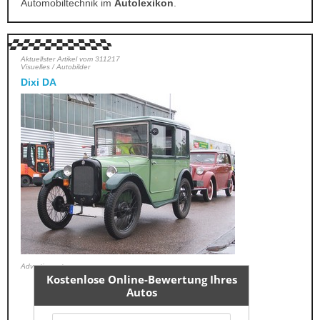
Automobiltechnik im
Autolexikon
.
Aktuellster Artikel vom 311217
Visuelles / Autobilder
Dixi DA
Advertisment