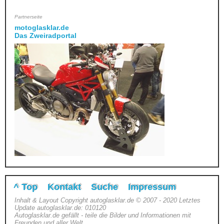
Partnerseite
motoglasklar.de
Das Zweiradportal
^ Top
Kontakt
Suche
Impressum
Inhalt & Layout Copyright autoglasklar.de © 2007 - 2020 Letztes
Update autoglasklar.de: 010120
Autoglasklar.de gefällt - teile die Bilder und Informationen mit
Freunden und aller Welt