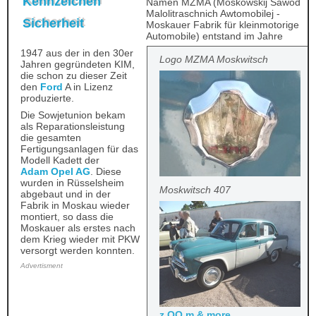
Kennzeichen
Namen MZMA (Moskowskij Sawod
Malolitraschnich Awtomobilej -
Sicherheit
Moskauer Fabrik für kleinmotorige
Automobile) entstand im Jahre
1947 aus der in den 30er
Logo MZMA Moskwitsch
Jahren gegründeten KIM,
die schon zu dieser Zeit
den
Ford
A in Lizenz
produzierte.
Die Sowjetunion bekam
als Reparationsleistung
die gesamten
Fertigungsanlagen für das
Modell Kadett der
Adam Opel AG
. Diese
wurden in Rüsselsheim
Moskwitsch 407
abgebaut und in der
Fabrik in Moskau wieder
montiert, so dass die
Moskauer als erstes nach
dem Krieg wieder mit PKW
versorgt werden konnten.
Advertisment
z OO m & more