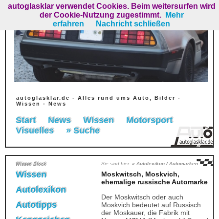
autoglasklar verwendet Cookies. Beim weitersurfen wird
der Cookie-Nutzung zugestimmt.
Mehr
erfahren
Nachricht schließen
autoglasklar.de - Alles rund ums Auto, Bilder -
Wissen - News
Start
News
Wissen
Motorsport
Visuelles
» Suche
Sie sind hier:
» Autolexikon / Automarken
Wissen Block
Wissen
Moskwitsch, Moskvich,
ehemalige russische Automarke
Autolexikon
Der Moskwitsch oder auch
Autotipps
Moskvich bedeutet auf Russisch
der Moskauer, die Fabrik mit