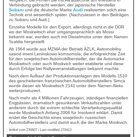
Verbindung gebracht werden, der japanische Hersteller
Subaru
und die deutsche Marke
Audi
realisierten solch eine
Technik erst wesentlich später. (Nachzulesen in den Beiträgen
zu Subaru und Audi.)
Einzelne Modelle für den Export, allerdings nicht in die DDR
wo der Moskwitsch eher umgangssprachlich als Mossi
bekannt war, wurden auch mit Dieselmotor unter dem Namen
Scaldia hergestellt.
Ab 1964 wurde aus MZMA der Betrieb AZLK, Awtomobilny
sawod imeni Leninskowo komsomola, die erfolgreichste Zeit
für den sowjetischen Automobilhersteller, der die Automarke
Moskwitsch oder auch Moskvich weiter etablierte und diese
durch Erfolge bei Rallyeveranstaltungen bekannt machte.
Nach dem Aufkauf der Produktionsanlagen des Modells 1510
des gescheiterten französischen Automobilherstellers Simca
wurde dieser als Moskwitsch 2141 unter dem Namen Aleko
weiterproduziert.
Nach mehr als 4 Millionen Fahrzeugen, ständigen finanziellen
Engpässen, dramatisch gesunkenen Verkaufszahlen unter
anderem durch die extrem schlechte Verarbeitungsqualität
wurde Moskwitsch Anfang 2006 für Insolvent erklärt. Damit
endet die Geschichte eines sowjetisch- russischen
Automobilherstellers und damit auch die der Marke Moskvich.
Artikel vom 230807 / Last modified 270413