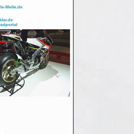
lar.de
adportal