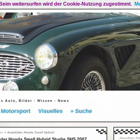
Beim weitersurfen wird der Cookie-Nutzung zugestimmt.
Me
ms Auto, Bilder - Wissen - News
Motorsport
Visuelles
» Suche
ier:
» Autobilder Honda Small Hybrid
Aktuellster Ar
lder Honda Small Hybrid Studie SHS 2007