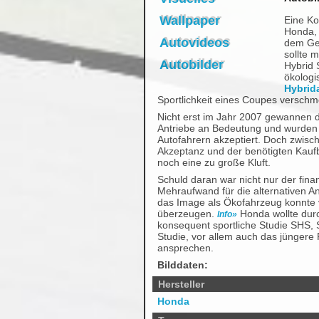
Wallpaper
Eine Ko
Honda, 
Autovideos
dem Ge
sollte 
Autobilder
Hybrid 
ökologi
Hybrid
Sportlichkeit eines Coupes versch
Nicht erst im Jahr 2007 gewannen d
Antriebe an Bedeutung und wurden
Autofahrern akzeptiert. Doch zwisc
Akzeptanz und der benötigten Kaufb
noch eine zu große Kluft.
Schuld daran war nicht nur der finan
Mehraufwand für die alternativen An
das Image als Ökofahrzeug konnte v
überzeugen.
Honda wollte dur
Info»
konsequent sportliche Studie SHS, 
Studie, vor allem auch das jüngere
ansprechen.
Bilddaten:
Hersteller
Honda