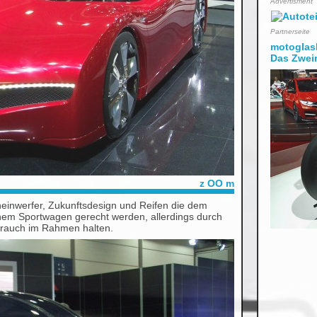
Advertisment
Partnerseite
motoglask
Das Zweir
z OO m
heinwerfer, Zukunftsdesign und Reifen die dem
inem Sportwagen gerecht werden, allerdings durch
rbrauch im Rahmen halten.