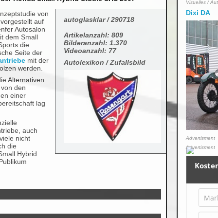
Visuelles / Au
Dixi DA
nzeptstudie von
autoglasklar / 290718
vorgestellt auf
nfer Autosalon
Artikelanzahl: 809
mit dem Small
Bilderanzahl: 1.370
Sports die
Videoanzahl: 77
sche Seite der
antriebe
mit der
Autolexikon / Zufallsbild
molzen werden.
ie Alternativen
 von den
hen einer
ereitschaft lag
zielle
triebe, auch
iele nicht
Advertisment
ch die
Advertisment
Small Hybrid
 Publikum