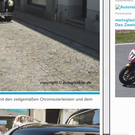
Advertisment
Partnerseite
motoglask
Das Zweir
 mit den zeitgemäßen Chromezierleisten und dem