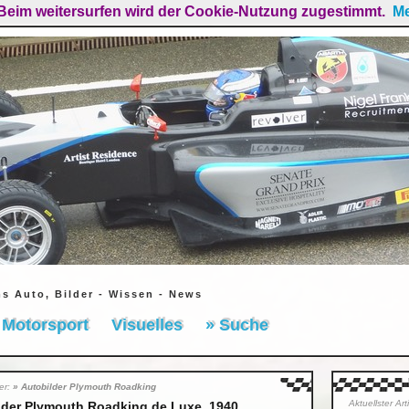
Beim weitersurfen wird der Cookie-Nutzung zugestimmt.
Me
ms Auto, Bilder - Wissen - News
Motorsport
Visuelles
» Suche
ier:
» Autobilder Plymouth Roadking
Aktuellster Ar
lder Plymouth Roadking de Luxe, 1940