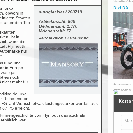
Visuelles / Au
Dixi DA
tomarke
autoglasklar / 290718
h, obwohl in
einigten Staaten
Artikelanzahl: 809
se unter den Top
Bilderanzahl: 1.370
Videoanzahl: 77
rkauften
ken, ist in
Autolexikon / Zufallsbild
Auch wenn die
tadt Plymouth
 Automarke nur
t.
essung und
ar in Europa
r wenigen
bt es noch,
3 nicht mehr für
Advertisment
Advertisment
oadking deLuxe
er Reihenmotor,
3 PS, auf Wunsch etwas leistungsstärker wurden aus
 87 PS erreicht.
 Firmengeschichte von Plymouth das auch als
erhältlich war.