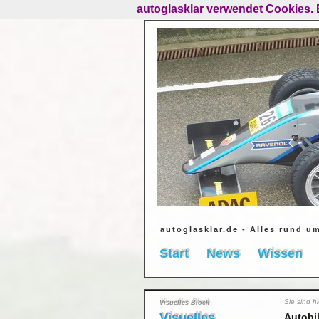
autoglasklar verwendet Cookies. 
autoglasklar.de - Alles rund u
Start
News
Wissen
Sie sind h
Visuelles Block
Visuelles
Autobi