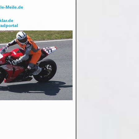
lar.de
adportal