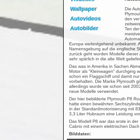
Wallpaper
Die Au
Plymout
Autovideos
den ver
zeitwei
Autobilder
Ten der
meistve
Automar
Europa weitestgehend unbekannt. 
Namensgebung auf die englische S
zurück geht wurden Modelle dieser
sehr spärlich in die alte Welt geliefer
Das was in Amerika in Sachen Abm
Motor als "Kleinwagen" durchging w
schon ein Flaggschiff und damit nu
vorbehalten. Die Marke Plymouth gi
allerdings wurde sie schon seit 200
neue Modelle verwendet.
Der hier bebilderte Plymouth P8 R
hatte einen bewährten Sechszylind
in der Standardmotorisierung mit 8
3,3 Liter Hubraum eine Leistung von
Das Modell P8 war das erste in der
Cabrio mit einem elektrischen Dach 
Bilddaten: