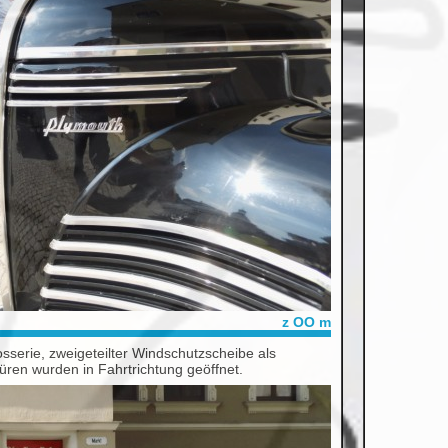
z OO m
serie, zweigeteilter Windschutzscheibe als
Türen wurden in Fahrtrichtung geöffnet.